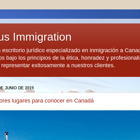
us Immigration
escritorio jurídico especializado en inmigración a Cana
s bajo los principios de la ética, honradez y profesiona
 representar exitosamente a nuestros clientes.
DE JUNIO DE 2019
ores lugares para conocer en Canadá