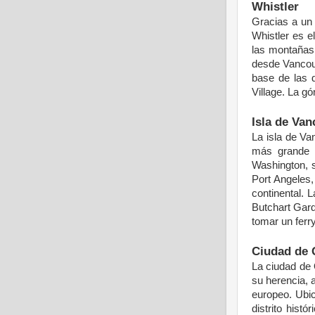
Whistler
Gracias
a un
Whistler
es
e
las montañas
desde
Vancou
base de las
Village. La
gó
Isla de Va
La isla
de Va
más
grande 
Washington,
Port Angeles,
continental.
L
Butchart Gar
tomar
un
ferr
Ciudad de
La
ciudad
de
su
herencia
,
europeo
.
Ubi
distrito
histór