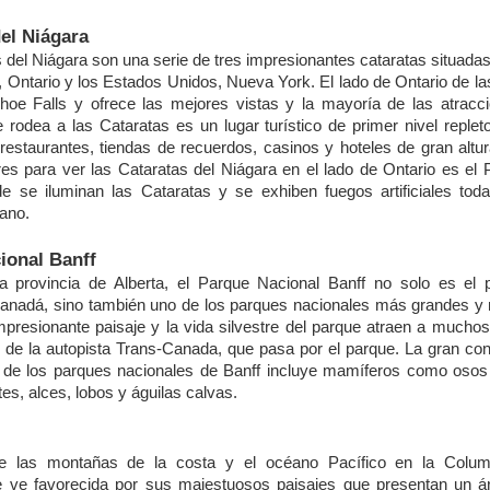
del
Niágara
s del Niágara son
una
serie
de tres
impresionantes
cataratas
situada
, Ontario
y
los Estados Unidos, Nueva York. El
lado
de Ontario de l
shoe Falls
y
ofrece
las
mejores
vistas
y
la
mayoría
de las
atracc
e
rodea
a las
Cataratas
es
un
lugar
turístico
de primer
nivel
replet
restaurantes
,
tiendas
de
recuerdos
, casinos
y
hoteles
de gran
altu
res
para ver las Cataratas del Niágara en el
lado
de Ontario
es
el 
de
se
iluminan
las Cataratas
y
se
exhiben
fuegos
artificiales
tod
rano.
ional Banff
la
provincia
de Alberta, el Parque Nacional Banff no solo
es
el 
anadá
,
sino
también
uno de los
parques
nacionales
más
grandes
y
mpresionante
paisaje
y
la
vida
silvestre
del parque
atraen
a muchos 
 de la autopista Trans-Canada,
que
pasa
por el
parque
. La gran
con
de los
parques
nacionales
de Banff
incluye
mamíferos
como
osos
tes
,
alces
, lobos
y
águilas
calvas.
e
las montañas de la costa
y
el
océano
Pacífico
en la Colu
e
ve
favorecida
por
sus
majestuosos
paisajes
que
presentan
un
á