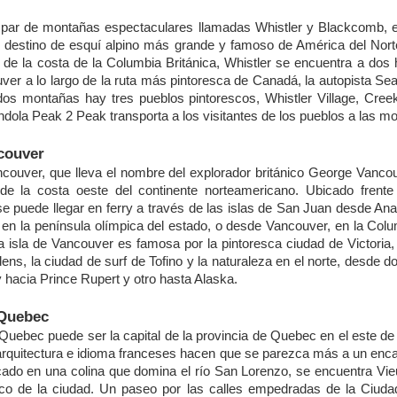
par
de
montañas
espectaculares
llamadas
Whistler
y
Blackcomb, 
l
destino
de
esquí
alpino
más
grande
y
famoso
de América del Nor
 de la costa de la Columbia
Británica
, Whistler
se
encuentra
a
dos
ver a
lo
largo de la ruta
más
pintoresca
de
Canadá
, la autopista Se
 dos
montañas
hay
tres
pueblos
pintorescos
, Whistler Village, Cre
ndola
Peak 2 Peak
transporta
a
los
visitantes
de los pueblos
a las
mo
ncouver
ncouver,
que
lleva
el
nombre
del
explorador
británico
George Vancou
de la costa
oeste
del
continente
norteamericano
.
Ubicado
frente
se
puede
llegar
en ferry a
través
de las
islas
de San Juan
desde
Ana
 en la
península
olímpica
del
estado
,
o
desde
Vancouver, en la Col
a isla
de Vancouver
es
famosa
por
la
pintoresca
ciudad de Victoria
,
dens, la
ciudad
de surf de Tofino
y
la
naturaleza
en el
norte
,
desde
d
y
hacia
Prince Rupert
y
otro
hasta
Alaska.
 Quebec
 Quebec
puede
ser
la capital de la
provincia
de Quebec en el
este
d
arquitectura
e
idioma
franceses
hacen
que
se
parezca
más
a un
enca
cado
en
una
colina
que
domina
el río
San Lorenzo,
se
encuentra
Vie
ico
de la
ciudad
. Un paseo por las
calles
empedradas
de la Ciuda