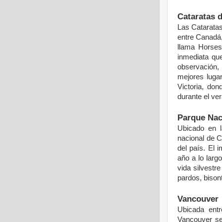
Cataratas 
Las Catarata
entre
Canadá
llama Horse
inmediata
qu
observación
,
mejores
luga
Victoria,
don
durante
el ve
Parque Nac
Ubicado
en 
nacional
de
C
del
país
. El
i
año
a
lo
largo
vida
silvestre
pardos
,
bison
Vancouver
Ubicada
entr
Vancouver
s