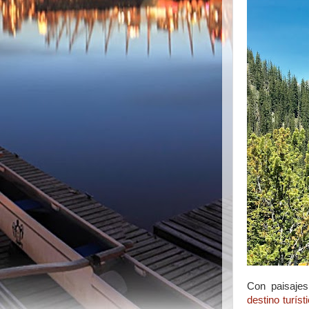
Con
paisajes
destino
turíst