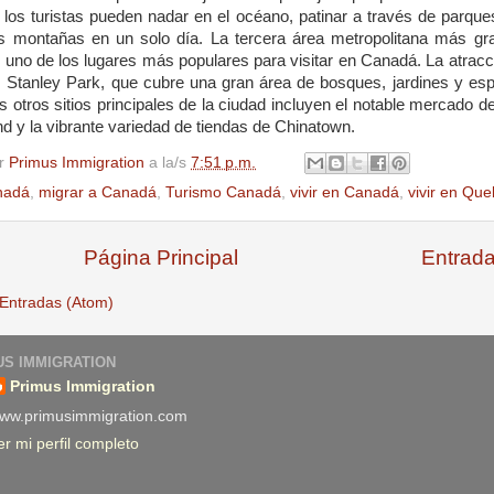
los turistas
pueden
nadar
en el
océano
,
patinar
a
través
de
parque
s montañas en
un
solo
día
. La
tercera
área
metropolitana
más
gr
s
uno de los
lugares
más
populares
para
visitar
en
Canadá
. La
atracc
s
Stanley Park,
que
cubre
una
gran
área
de bosques,
jardines
y
esp
os
otros
sitios
principales
de la
ciudad
incluyen
el notable
mercado
d
and
y
la
vibrante
variedad
de
tiendas
de Chinatown.
or
Primus Immigration
a la/s
7:51 p.m.
nadá
,
migrar a Canadá
,
Turismo Canadá
,
vivir en Canadá
,
vivir en Qu
Página Principal
Entrada
Entradas (Atom)
S IMMIGRATION
Primus Immigration
ww.primusimmigration.com
er mi perfil completo