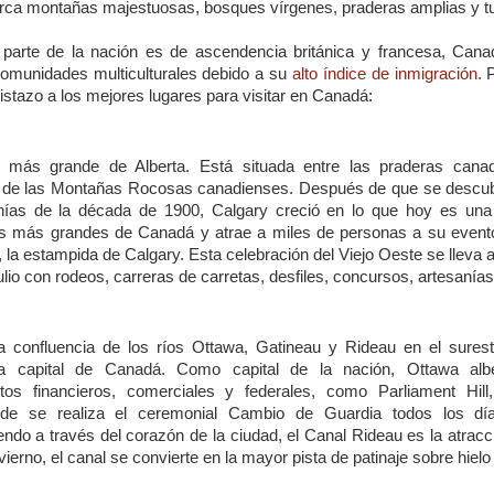
rca
montañas
majestuosas
, bosques
vírgenes
,
praderas
amplias
y
t
parte
de la
nación
es
de
ascendencia
británica
y
francesa
, Can
omunidades
multiculturales
debido
a
su
alto
índice
de
inmigración
.
P
istazo
a los
mejores
lugares
para
visitar
en Canadá:
más
grande de Alberta.
E
stá
situada
entre
las
praderas
cana
de
las Montañas
Rocosas
canadienses
.
Después
de
que
se
descub
nías
de la
década
de 1900, Calgary
creció
en lo
que
hoy
es
una
s
más
grandes
de
Canadá
y
atrae
a miles
de personas a
su
event
, la
estampida
de Calgary. Esta
celebración
del Viejo Oeste
se
lleva
ulio
con rodeos,
carreras
de
carretas
,
desfiles
,
concursos
,
artesanías
la
confluencia
de
los ríos
Ottawa, Gatineau
y
Rideau en el
sures
a capital de
Canadá
. Como capital de la
nación
, Ottawa
alb
tos
financieros
,
comerciales
y
federales
,
como
Parliament Hill
de
se
realiza
el ceremonial Cambio de Guardia
todos
los
dí
endo
a
través
del
corazón
de la
ciudad
, el Canal Rideau
es
la
atracc
vierno
, el canal
se
convierte
en la mayor
pista
de
patinaje
sobre
hielo