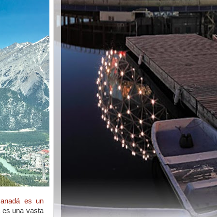
Canadá
es
un
á
es
u
na
vasta