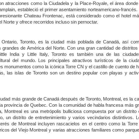
on
atracciones
como
la Ciudadela
y
la Place-Royale, el
área
donde
amplain
,
estableció
el primer
asentamiento
norteamericano
-
francés
.
presionante
Chateau Frontenac,
está
considerado
como
el hotel
má
el Norte
y
ofrece
recorridos
incluso
sin
pernoctar
.
 Ontario, Toronto,
es
la
ciudad
más
poblada
de
Canadá
,
así
co
s
grandes
de América del Norte. Con
una
gran
cantidad
de
distritos
ittle India
y
Little Italy, Toronto
es
también
una
de las
ciudade
tural del
mundo
. Los
principales
atractivos
turísticos
de la
ciud
es
monumentos
como
la
icónica
Torre CN
y
el castillo
de
cuento
de
h
ás
, las
islas
de Toronto son
un
destino
popular con playas
y
acti
iudad
más
grande de
Canadá
después
de Toronto, Montreal,
es
la ca
la
provincia
de Quebec. Con la comunidad de
habla
francesa
más
g
ia, Montreal
es
una
metrópolis
bulliciosa
compuesta
por
un
distrito
co
,
un
distrito
de
entretenimiento
y
varios
vecindarios
distintivos
. 
terés
de Montreal
incluyen
rascacielos
en
el centro
como
la Torre
ricos
del Viejo Montreal
y
varias
atracciones
familiares
como
parqu