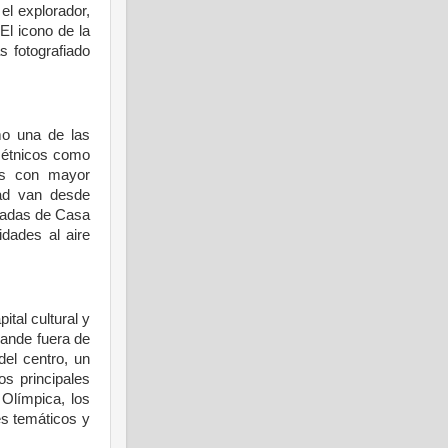
el
explorador
,
 El
icono
de la
s
fotografiado
mo
una
de las
étnicos
como
s
con mayor
ad
van
desde
adas
de Casa
vidades
al
aire
pital cultural
y
rande
fuera
de
del
centro
,
un
Los
principales
 Olímpica, los
es
temáticos
y