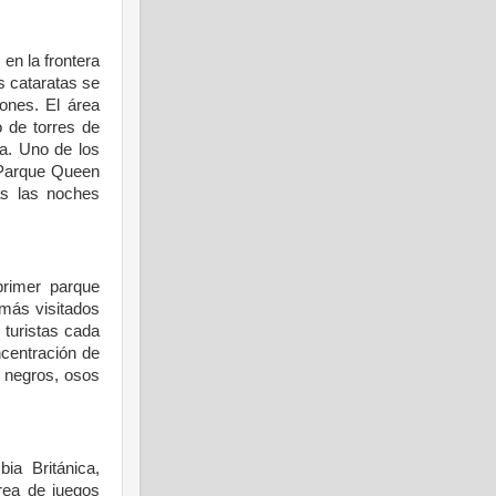
s
en
la frontera
as
cataratas
se
iones
. El
área
o
de
torres
de
ra
. Uno de los
Parque Queen
as
las
noches
primer
parque
más
visitados
turistas
cada
centración
de
negros
,
osos
mbia
Británica
,
rea
de
juegos