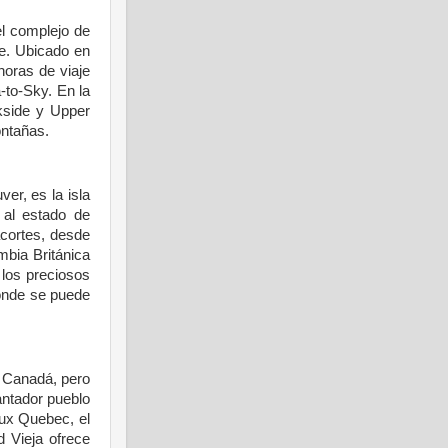
el
complejo
de
te.
Ubicado
en
horas de
viaje
a-to-Sky. En la
ekside
y
Upper
ntañas.
ver,
es
la isla
al
estado
de
cortes,
desde
umbia
Británica
 los
preciosos
onde
se
puede
e
Canadá
,
pero
ntador
pueblo
ux Quebec, el
d Vieja
ofrece