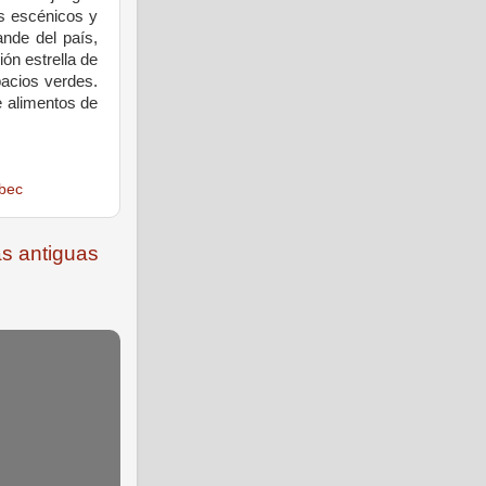
s
escénicos
y
ande del
país
,
ión
estrella
de
acios
verdes
.
e
alimentos
de
ebec
s antiguas