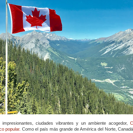
impresionantes
,
ciudades
vibrantes
y
un
ambiente
acogedor
,
ico
popular.
Como el
país
más
grande de América del Norte, Canad