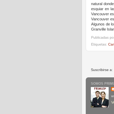
natural
donde
esquiar
en la
Vancouver
e
Vancouver
e
Algunos
de l
Granville Isl
Publicadas p
Etiquetas:
Ca
Suscribirse a:
SOMOS PRIMU
w
V