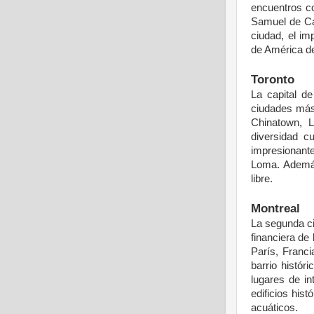
encuentros
c
Samuel de C
ciudad
, el
im
de América d
Toronto
La capital de
ciudades
má
Chinatown, L
diversidad
cul
impresionant
Loma.
Adem
libre
.
Montreal
La
segunda
c
financiera
de 
París, Franc
barrio
históri
lugares
de
in
edificios
histó
acuáticos
.