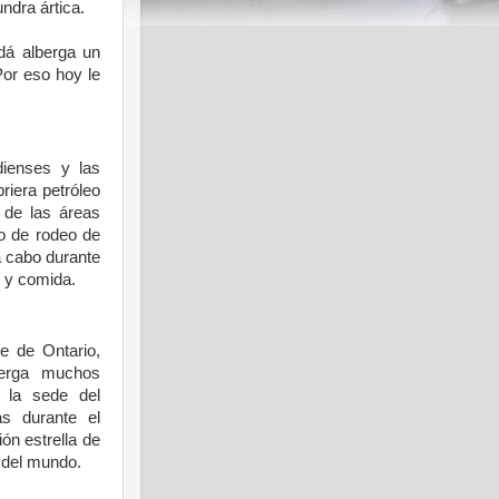
undra
ártica
.
adá
alberga
un
or
eso
hoy
le
dienses
y
las
riera
petróleo
de las
áreas
o
de rodeo de
a
cabo
durante
y
comida
.
te
de Ontario,
erga
muchos
, la
sede
del
as
durante
el
ión
estrella
de
del
mundo
.